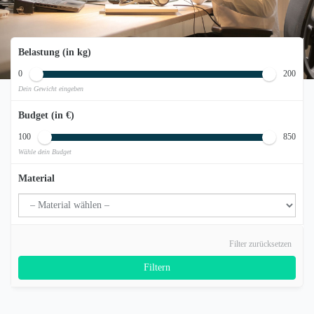
Belastung (in kg)
0
200
Dein Gewicht eingeben
Budget (in €)
100
850
Wähle dein Budget
Material
Filter zurücksetzen
Filtern