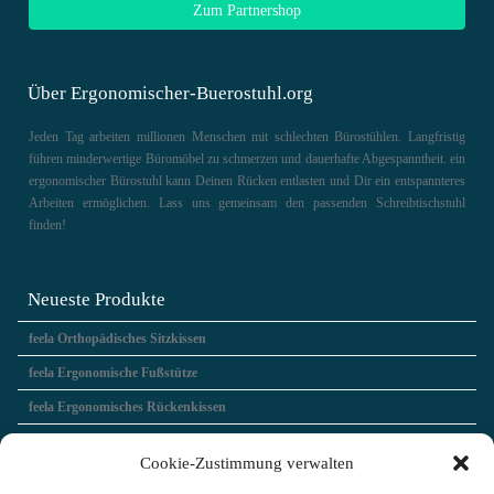
Zum Partnershop
Über Ergonomischer-Buerostuhl.org
Jeden Tag arbeiten millionen Menschen mit schlechten Bürostühlen. Langfristig
führen minderwertige Büromöbel zu schmerzen und dauerhafte Abgespanntheit. ein
ergonomischer Bürostuhl kann Deinen Rücken entlasten und Dir ein entspannteres
Arbeiten ermöglichen. Lass uns gemeinsam den passenden Schreibtischstuhl
finden!
Neueste Produkte
feela Orthopädisches Sitzkissen
feela Ergonomische Fußstütze
feela Ergonomisches Rückenkissen
Interstuhl Bürostuhl EVERY ACTIVE Edition
Cookie-Zustimmung verwalten
FlexiSpot / Sanodesk EZ1